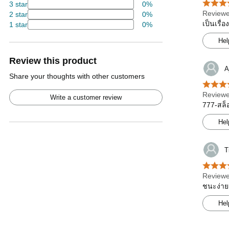
3 star
0%
Reviewe
2 star
0%
เป็นเรื่
1 star
0%
Hel
Review this product
A
Share your thoughts with other customers
Reviewe
Write a customer review
777-สล็อ
Hel
T
Reviewe
ชนะง่าย
Hel