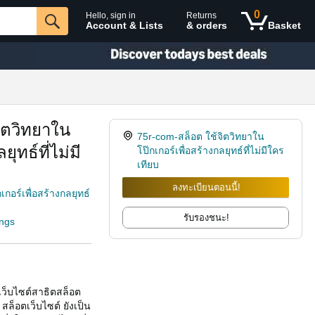
0
Hello, sign in
Returns
Account & Lists
& orders
Basket
ิตวิทยาใน
75r-com-สล็อต ใช้จิตวิทยาใน
ยุทธ์ที่ไม่มี
โป๊กเกอร์เพื่อสร้างกลยุทธ์ที่ไม่มีใคร
เทียบ
ลงทะเบียนตอนนี้!
กอร์เพื่อสร้างกลยุทธ์
รับรองชนะ!
ings
เว็บไซต์สาธิตสล็อต
ล็อตเว็บไซต์ ยังเป็น