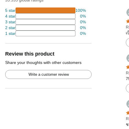
33.333 global ratings
5 star
100%
4 star
0%
3 star
0%
R
2 star
0%
เ
1 star
0%
Review this product
Share your thoughts with other customers
R
Write a customer review
7
R
ช