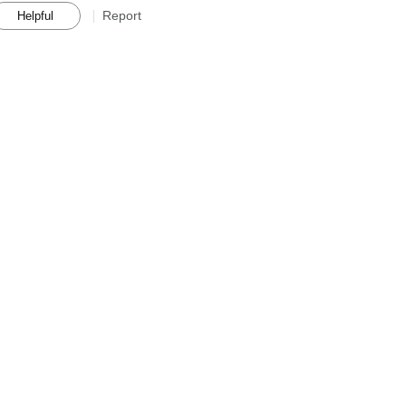
Report
Helpful