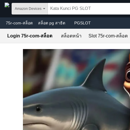
Skip to main content
Amazon Devices
75r-com-สล็อต
สล็อต pg สาธิต
PGSLOT
Login 75r-com-สล็อต
สล็อตหน้า
Slot 75r-com-สล็อต