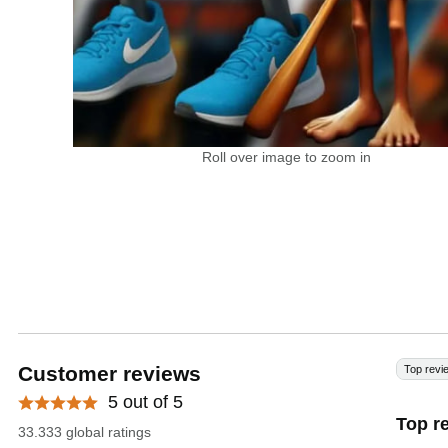
Roll over image to zoom in
Customer reviews
Top revi
5 out of 5
Top r
33.333 global ratings