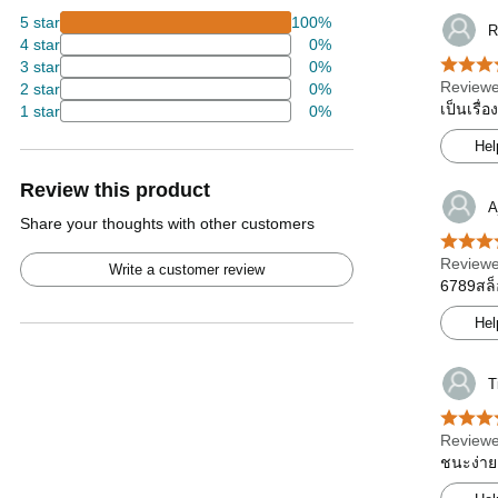
5 star
100%
R
4 star
0%
3 star
0%
Reviewe
2 star
0%
เป็นเรื่
1 star
0%
Hel
Review this product
A
Share your thoughts with other customers
Reviewe
Write a customer review
6789สล็อ
Hel
T
Reviewe
ชนะง่าย