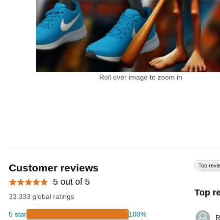
Roll over image to zoom in
Customer reviews
Top revi
5 out of 5
Top r
33.333 global ratings
5 star
100%
R