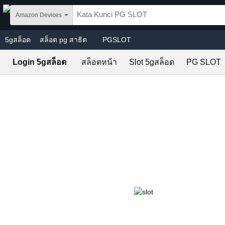
Skip to main content
Amazon Devices
5gสล็อต
สล็อต pg สาธิต
PGSLOT
Login 5gสล็อต
สล็อตหน้า
Slot 5gสล็อต
PG SLOT