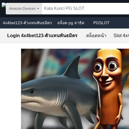
Skip to main content
Amazon Devices
4x4bet123-ตัวแทนพันธมิตร
สล็อต pg สาธิต
PGSLOT
Login 4x4bet123-ตัวแทนพันธมิตร
สล็อตหน้า
Slot 4