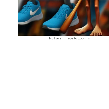
Roll over image to zoom in