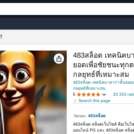
T
483สล็อต เทคนิคบาค
ยอดเพื่อชัยชนะทุกต
กลยุทธ์ที่เหมาะสม
483สล็อต เทคนิคบาคาร่าชั้นยอดเ
กลยุทธ์ที่เหมาะสม
5
33.333 rat
|
Search this page
Varian:
483สล็อต
483สล็อต สล็อตเว็บไซต์ คือเว็บไ
ออนไลน์ PG และ 483สล็อต สล็อตเ