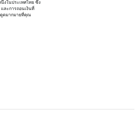
หนึ่งในประเทศไทย ซึ่ง
 และการถอนเงินที่
ดูดมากมายที่คุณ