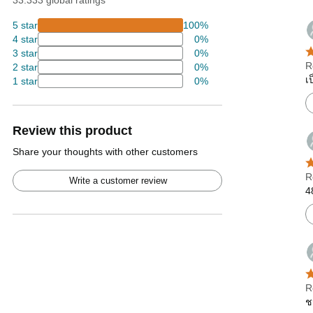
33.333 global ratings
5 star
100%
4 star
0%
3 star
0%
R
2 star
0%
เ
1 star
0%
Review this product
Share your thoughts with other customers
R
Write a customer review
4
R
ช