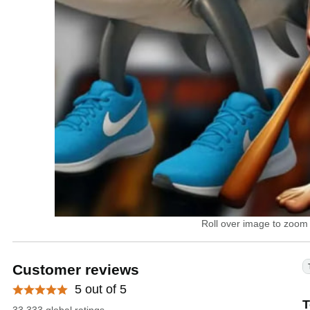
Roll over image to zoom 
Customer reviews
5 out of 5
T