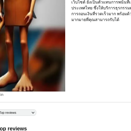
เว็บไซต์ ยังเป็นตัวแทนการพนันที่เช
ประเทศไทย ซึ่งให้บริการธุรกรรม
การถอนเงินที่รวดเร็วมาก พร้อมด้
มากมายที่คุณสามารถรับได้
in
Top reviews
op reviews