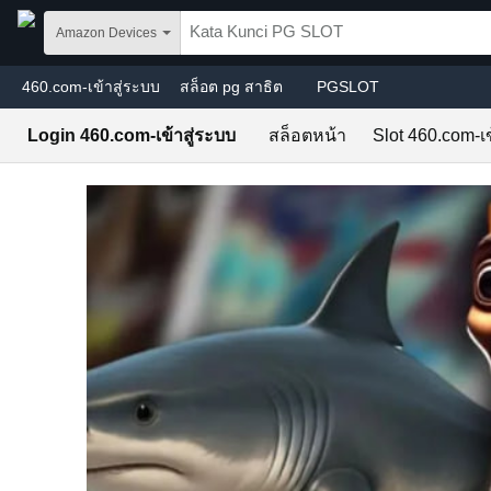
Skip to main content
Amazon Devices
460.com-เข้าสู่ระบบ
สล็อต pg สาธิต
PGSLOT
Login 460.com-เข้าสู่ระบบ
สล็อตหน้า
Slot 460.com-เข