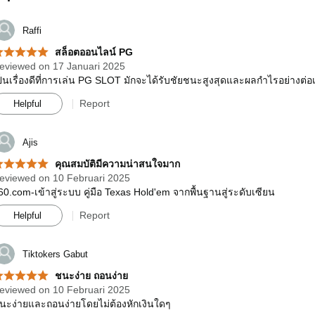
Raffi
สล็อตออนไลน์ PG
eviewed on 17 Januari 2025
ป็นเรื่องดีที่การเล่น PG SLOT มักจะได้รับชัยชนะสูงสุดและผลกำไรอย่างต่อเ
Report
Helpful
Ajis
คุณสมบัติมีความน่าสนใจมาก
eviewed on 10 Februari 2025
60.com-เข้าสู่ระบบ คู่มือ Texas Hold'em จากพื้นฐานสู่ระดับเซียน
Report
Helpful
Tiktokers Gabut
ชนะง่าย ถอนง่าย
eviewed on 10 Februari 2025
นะง่ายและถอนง่ายโดยไม่ต้องหักเงินใดๆ