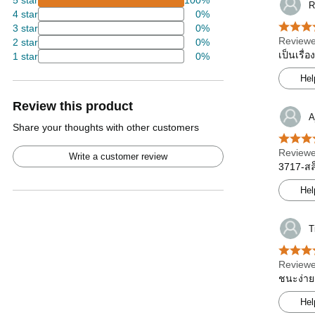
5 star
100%
R
4 star
0%
3 star
0%
Reviewe
2 star
0%
เป็นเรื่
1 star
0%
Hel
Review this product
A
Share your thoughts with other customers
Reviewe
Write a customer review
3717-สล็
Hel
T
Reviewe
ชนะง่าย
Hel