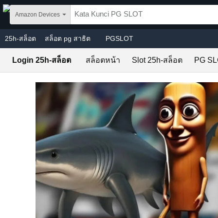
Skip to main content
Amazon Devices
25h-สล็อต
สล็อต pg สาธิต
PGSLOT
Login 25h-สล็อต
สล็อตหน้า
Slot 25h-สล็อต
PG S