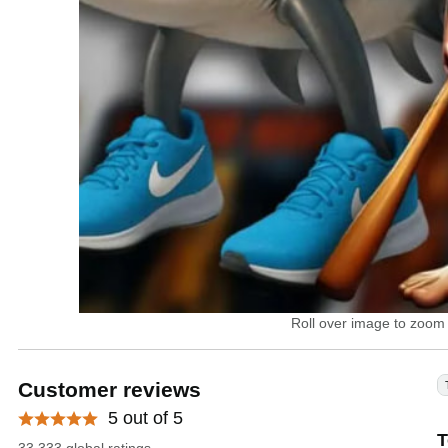
Roll over image to zoom 
Customer reviews
5 out of 5
T