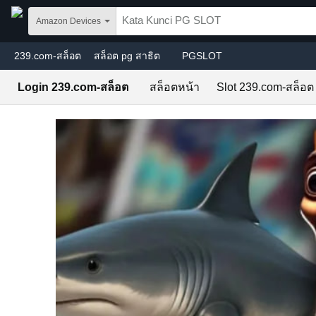
Skip to main content
Amazon Devices
239.com-สล็อต
สล็อต pg สาธิต
PGSLOT
Login 239.com-สล็อต
สล็อตหน้า
Slot 239.com-สล็อต