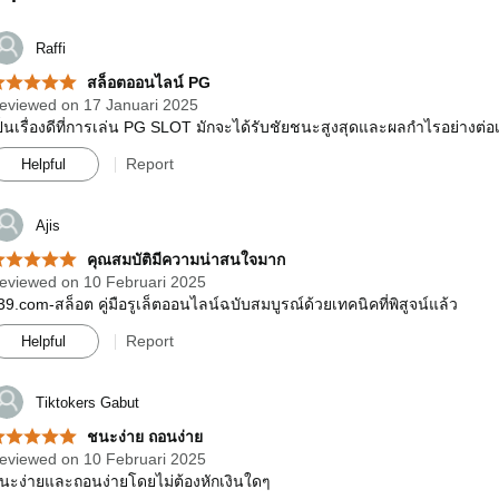
Raffi
สล็อตออนไลน์ PG
eviewed on 17 Januari 2025
ป็นเรื่องดีที่การเล่น PG SLOT มักจะได้รับชัยชนะสูงสุดและผลกำไรอย่างต่อเ
Report
Helpful
Ajis
คุณสมบัติมีความน่าสนใจมาก
eviewed on 10 Februari 2025
39.com-สล็อต คู่มือรูเล็ตออนไลน์ฉบับสมบูรณ์ด้วยเทคนิคที่พิสูจน์แล้ว
Report
Helpful
Tiktokers Gabut
ชนะง่าย ถอนง่าย
eviewed on 10 Februari 2025
นะง่ายและถอนง่ายโดยไม่ต้องหักเงินใดๆ