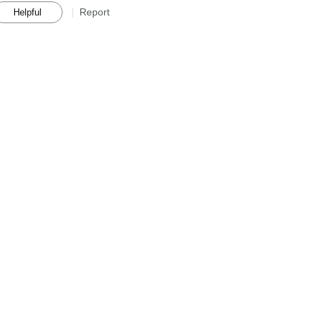
Report
Helpful