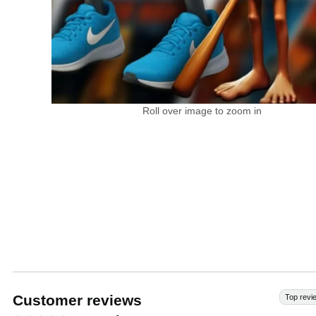
Roll over image to zoom in
Customer reviews
Top revi