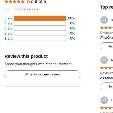
5 out of 5
Top r
33.333 global ratings
5 star
100%
R
4 star
0%
3 star
0%
Reviewe
2 star
0%
เป็นเรื่
1 star
0%
Hel
Review this product
A
Share your thoughts with other customers
Reviewe
Write a customer review
239-thai
Hel
T