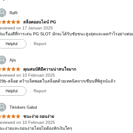
Raffi
สล็อตออนไลน์ PG
eviewed on 17 Januari 2025
ป็นเรื่องดีที่การเล่น PG SLOT มักจะได้รับชัยชนะสูงสุดและผลกำไรอย่างต่อเ
Report
Helpful
Ajis
คุณสมบัติมีความน่าสนใจมาก
eviewed on 10 Februari 2025
29b-สล็อต คว้าแจ็คพอตในสล็อตด้วยเทคนิคจากเซียนที่พิสูจน์แล้ว
Report
Helpful
Tiktokers Gabut
ชนะง่าย ถอนง่าย
eviewed on 10 Februari 2025
นะง่ายและถอนง่ายโดยไม่ต้องหักเงินใดๆ