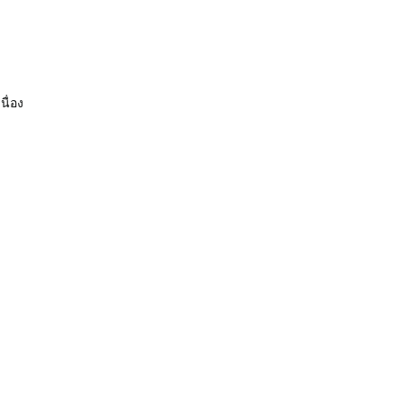
นื่อง