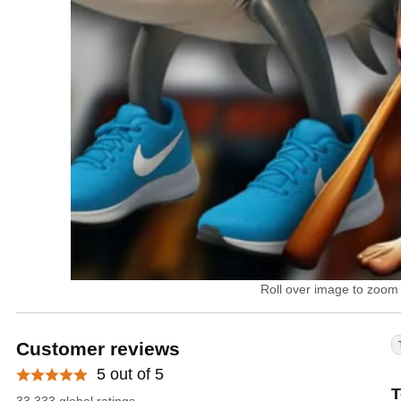
Roll over image to zoom 
Customer reviews
5 out of 5
T