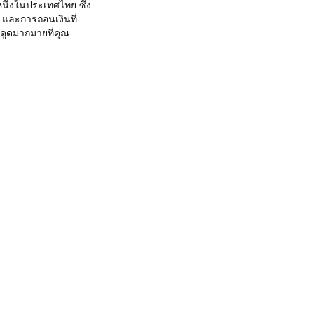
หนึ่งในประเทศไทย ซึ่ง
 และการถอนเงินที่
ดูดมากมายที่คุณ