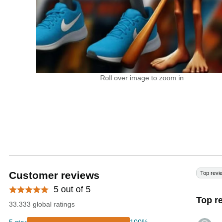
Roll over image to zoom in
Customer reviews
Top revi
5 out of 5
Top r
33.333 global ratings