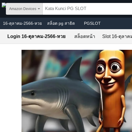
Skip to main content
Amazon Devices
16-ตุลาคม-2566-หวย
สล็อต pg สาธิต
PGSLOT
Login 16-ตุลาคม-2566-หวย
สล็อตหน้า
Slot 16-ตุลา