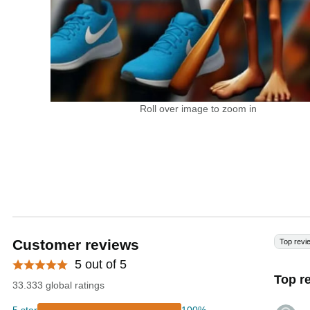
Roll over image to zoom in
Customer reviews
Top revi
5 out of 5
Top r
33.333 global ratings