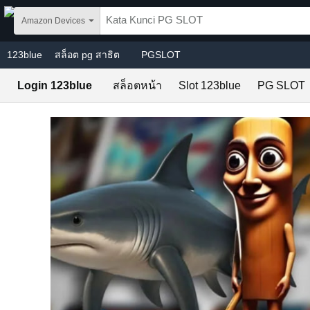
Skip to main content
Amazon Devices
123blue
สล็อต pg สาธิต
PGSLOT
Login 123blue
สล็อตหน้า
Slot 123blue
PG SLOT