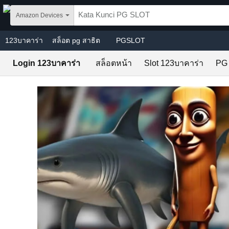
Skip to main content
Amazon Devices
123บาคาร่า
สล็อต pg สาธิต
PGSLOT
Login 123บาคาร่า
สล็อตหน้า
Slot 123บาคาร่า
PG