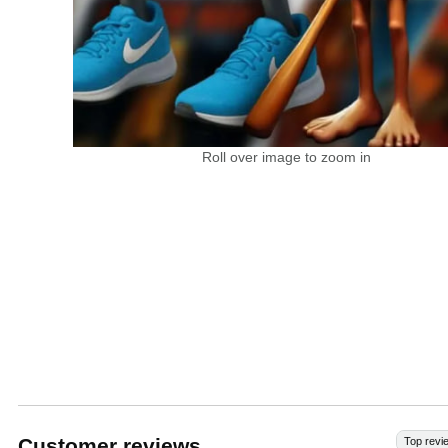
Roll over image to zoom in
Customer reviews
Top revi