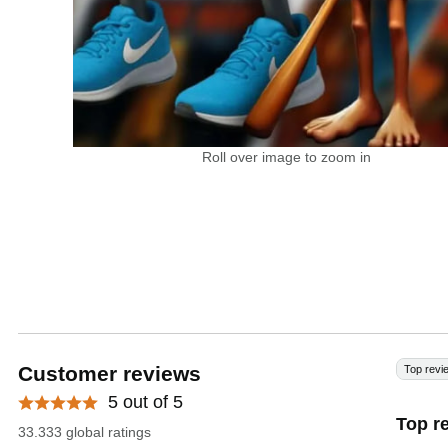
Roll over image to zoom in
Customer reviews
Top revi
5 out of 5
Top r
33.333 global ratings