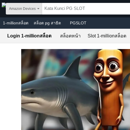
Skip to main content
Amazon Devices
1-millionสล็อต
สล็อต pg สาธิต
PGSLOT
Login 1-millionสล็อต
สล็อตหน้า
Slot 1-millionสล็อต