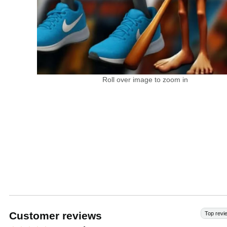
Roll over image to zoom in
Customer reviews
Top revi