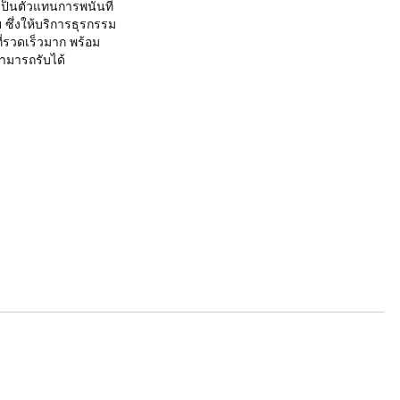
เป็นตัวแทนการพนันที่
 ซึ่งให้บริการธุรกรรม
่รวดเร็วมาก พร้อม
สามารถรับได้