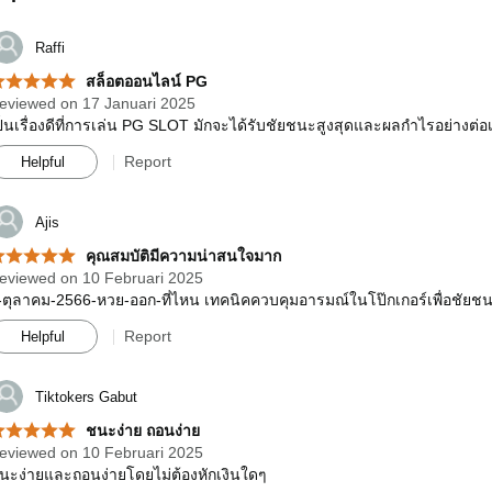
Raffi
สล็อตออนไลน์ PG
eviewed on 17 Januari 2025
ป็นเรื่องดีที่การเล่น PG SLOT มักจะได้รับชัยชนะสูงสุดและผลกำไรอย่างต่อเ
Report
Helpful
Ajis
คุณสมบัติมีความน่าสนใจมาก
eviewed on 10 Februari 2025
-ตุลาคม-2566-หวย-ออก-ที่ไหน เทคนิคควบคุมอารมณ์ในโป๊กเกอร์เพื่อชัยชนะที
Report
Helpful
Tiktokers Gabut
ชนะง่าย ถอนง่าย
eviewed on 10 Februari 2025
นะง่ายและถอนง่ายโดยไม่ต้องหักเงินใดๆ