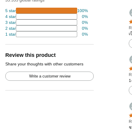
33.333 global ratings
5 star
100%
4 star
0%
3 star
0%
R
2 star
0%
เ
1 star
0%
Review this product
Share your thoughts with other customers
R
Write a customer review
1
R
ช