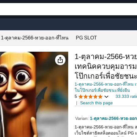
t 1-ตุลาคม-2566-หวย-ออก-ที่ไหน
PG SLOT
1-ตุลาคม-2566-หวย
เทคนิคควบคุมอารม
โป๊กเกอร์เพื่อชัยชนะที
1-ตุลาคม-2566-หวย-ออก-ที่ไหน 
ในโป๊กเกอร์เพื่อชัยชนะที่ยั่งยืน
5
33.333 rat
|
Search this page
Varian:
1-ตุลาคม-2566-หวย-ออก-
1-ตุลาคม-2566-หวย-ออก-ที่ไหน สล
เว็บไซต์สาธิตสล็อตออนไลน์ PG 