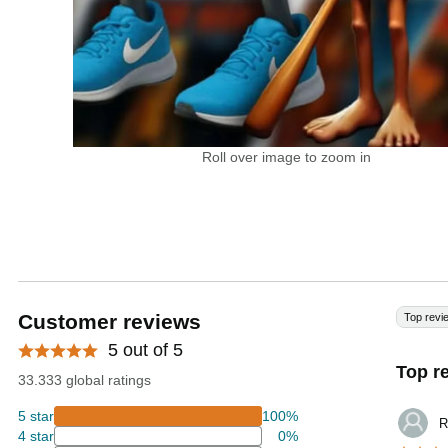
Roll over image to zoom in
Customer reviews
Top revi
5 out of 5
Top r
33.333 global ratings
5 star
100%
R
4 star
0%