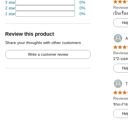
3 star
0%
Reviewe
2 star
0%
เป็นเรื่
1 star
0%
Hel
Review this product
A
Share your thoughts with other customers
Reviewe
Write a customer review
1*2-บอล 
Hel
T
Reviewe
ชนะง่าย
Hel