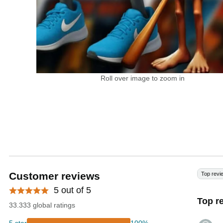
Roll over image to zoom in
Customer reviews
Top revi
5 out of 5
Top r
33.333 global ratings