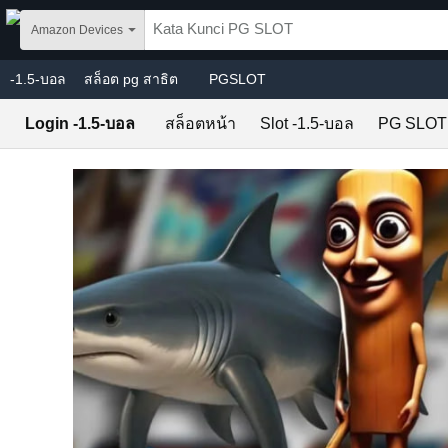
Skip to main content
Amazon Devices
-1.5-บอล
สล็อต pg สาธิต
PGSLOT
Login -1.5-บอล
สล็อตหน้า
Slot -1.5-บอล
PG SLOT