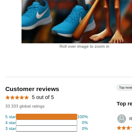
Roll over image to zoom in
Customer reviews
Top revi
5 out of 5
Top r
33.333 global ratings
5 star
100%
R
4 star
0%
3 star
0%