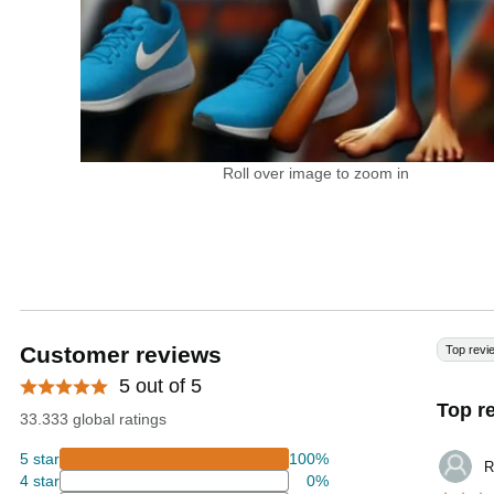
Roll over image to zoom in
Customer reviews
Top revi
5 out of 5
Top r
33.333 global ratings
5 star
100%
R
4 star
0%