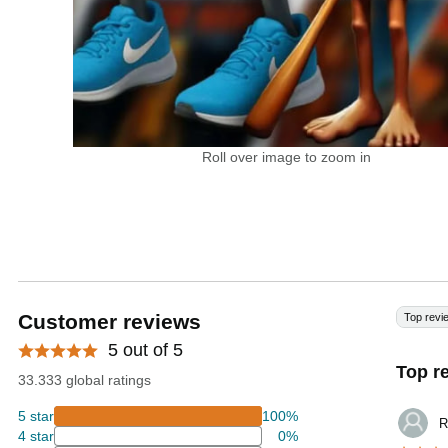
Roll over image to zoom in
Customer reviews
Top revi
5 out of 5
Top r
33.333 global ratings
5 star
100%
R
4 star
0%