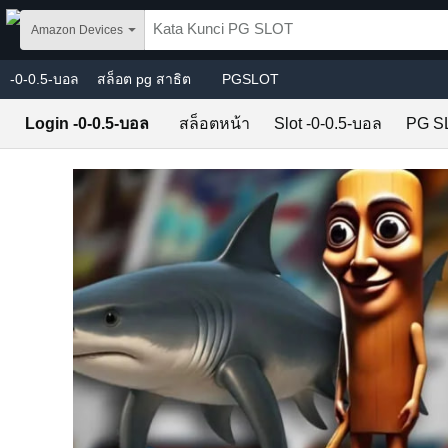
Skip to main content
Amazon Devices
-0-0.5-บอล
สล็อต pg สาธิต
PGSLOT
Login -0-0.5-บอล
สล็อตหน้า
Slot -0-0.5-บอล
PG S