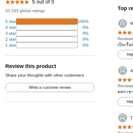
5 out of 5
Top r
33.333 global ratings
5 star
100%
R
4 star
0%
3 star
0%
Reviewe
2 star
0%
เป็นเรื่
1 star
0%
Hel
Review this product
A
Share your thoughts with other customers
Reviewe
Write a customer review
๙๙ราชา-
Hel
T