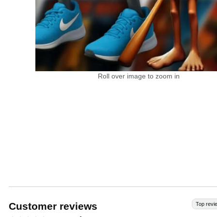
Roll over image to zoom in
Customer reviews
Top revi