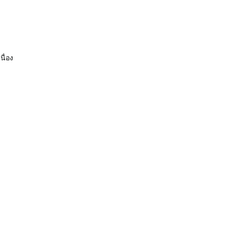
นื่อง