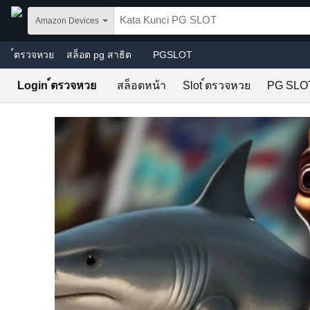
Skip to main content
Amazon Devices
์ตรวจหวย
สล็อต pg สาธิต
PGSLOT
Login ์ตรวจหวย
สล็อตหน้า
Slot ์ตรวจหวย
PG SLO