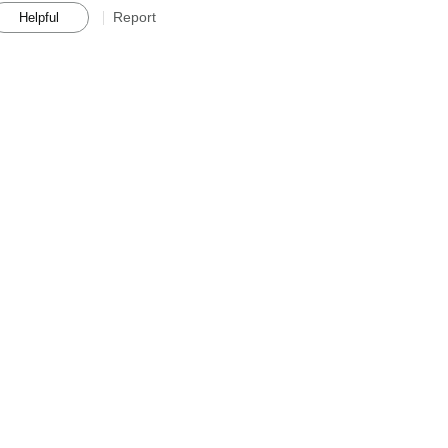
Report
Helpful