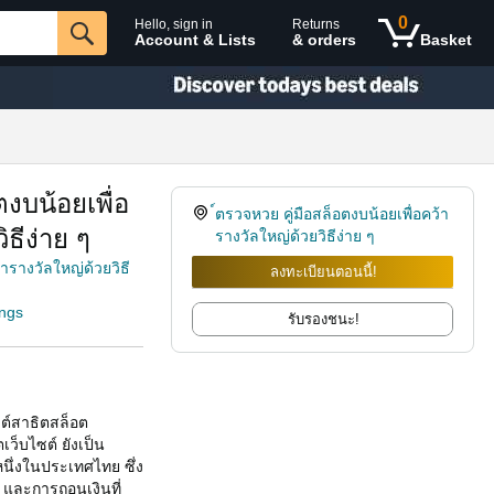
0
Hello, sign in
Returns
Account & Lists
& orders
Basket
ตงบน้อยเพื่อ
์ตรวจหวย คู่มือสล็อตงบน้อยเพื่อคว้า
ธีง่าย ๆ
รางวัลใหญ่ด้วยวิธีง่าย ๆ
้ารางวัลใหญ่ด้วยวิธี
ลงทะเบียนตอนนี้!
ings
รับรองชนะ!
ซต์สาธิตสล็อต
ว็บไซต์ ยังเป็น
หนึ่งในประเทศไทย ซึ่ง
 และการถอนเงินที่