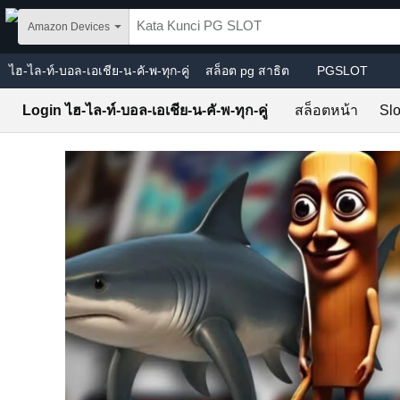
Skip to main content
Amazon Devices
ไฮ-ไล-ท์-บอล-เอเชีย-น-คั-พ-ทุก-คู่
สล็อต pg สาธิต
PGSLOT
Login ไฮ-ไล-ท์-บอล-เอเชีย-น-คั-พ-ทุก-คู่
สล็อตหน้า
Slo