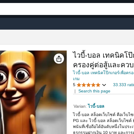
ไวบี้-บอล เทคนิคโป๊ก
ครองคู่ต่อสู้และคว
ไวบี้-บอล เทคนิคโป๊กเกอร์เพื่อครอ
เกม
5
33.333 rat
|
Search this page
Varian:
ไวบี้-บอล
ไวบี้-บอล สล็อตเว็บไซต์ คือเว็บ
PG และ ไวบี้-บอล สล็อตเว็บไซต์ 
พนันที่เชื่อถือได้อันดับหนึ่งในประ
ธุรกรรมฝากเงิน 10 บาท และการถ