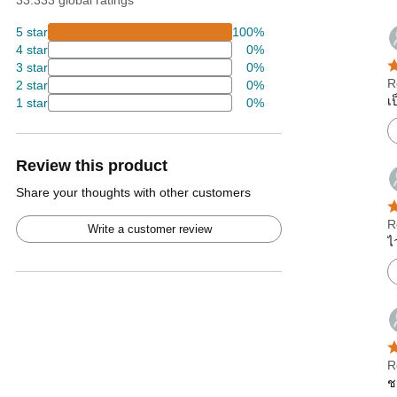
33.333 global ratings
5 star
100%
4 star
0%
3 star
0%
R
2 star
0%
เ
1 star
0%
Review this product
Share your thoughts with other customers
R
Write a customer review
ไ
R
ช