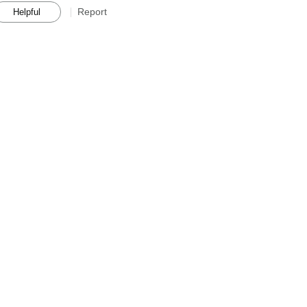
Report
Helpful