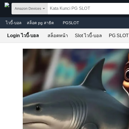
Skip to main content
Amazon Devices
ไวบี้-บอล
สล็อต pg สาธิต
PGSLOT
Login ไวบี้-บอล
สล็อตหน้า
Slot ไวบี้-บอล
PG SLOT