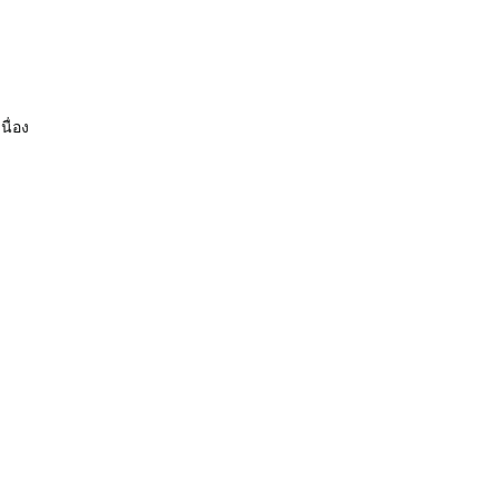
นื่อง