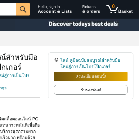
0
Hello, sign in
Returns
Account & Lists
& orders
Basket
รณ์สำหรับมือ
ไลน์ คู่มือฉบับสมบูรณ์สำหรับมือ
๊กเกอร์
ใหม่สู่การเป็นโปรโป๊กเกอร์
หม่สู่การเป็นโปร
ลงทะเบียนตอนนี้!
ings
รับรองชนะ!
าธิตสล็อตออนไลน์ PG
แทนการพนันที่เชื่อถือ
ห้บริการธุรกรรมฝาก
ดเร็วมาก พร้อมด้วย