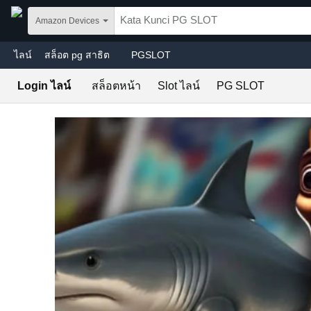
Skip to main content
Amazon Devices
ไลน์
สล็อต pg สาธิต
PGSLOT
Login ไลน์
สล็อตหน้า
Slot ไลน์
PG SLOT