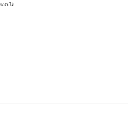
รถรับได้