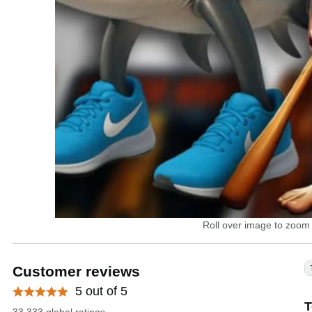
Roll over image to zoom 
Customer reviews
5 out of 5
T