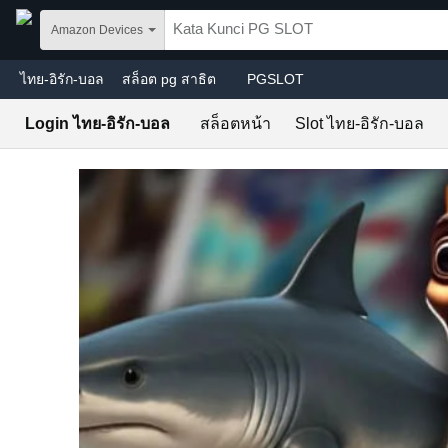
Skip to main content
Amazon Devices
ไทย-อิรัก-บอล
สล็อต pg สาธิต
PGSLOT
Login ไทย-อิรัก-บอล
สล็อตหน้า
Slot ไทย-อิรัก-บอล