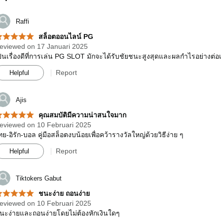
Raffi
สล็อตออนไลน์ PG
eviewed on 17 Januari 2025
ป็นเรื่องดีที่การเล่น PG SLOT มักจะได้รับชัยชนะสูงสุดและผลกำไรอย่างต่อเ
Report
Helpful
Ajis
คุณสมบัติมีความน่าสนใจมาก
eviewed on 10 Februari 2025
ทย-อิรัก-บอล คู่มือสล็อตงบน้อยเพื่อคว้ารางวัลใหญ่ด้วยวิธีง่าย ๆ
Report
Helpful
Tiktokers Gabut
ชนะง่าย ถอนง่าย
eviewed on 10 Februari 2025
นะง่ายและถอนง่ายโดยไม่ต้องหักเงินใดๆ