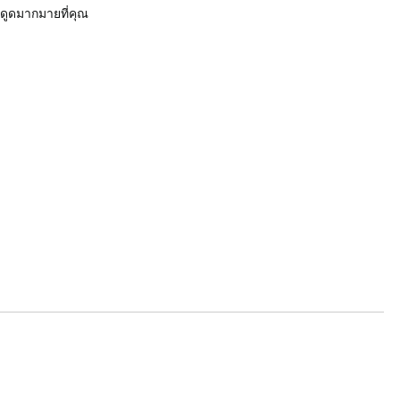
ดูดมากมายที่คุณ