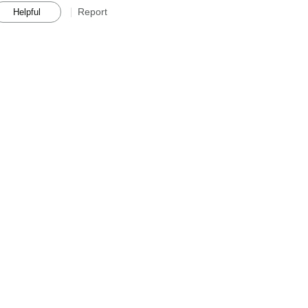
Report
Helpful