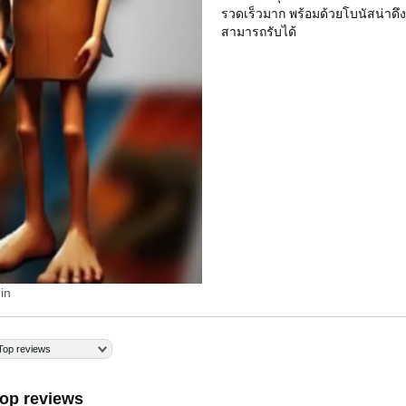
รวดเร็วมาก พร้อมด้วยโบนัสน่าดึง
สามารถรับได้
in
Top reviews
op reviews