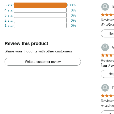
5 star
100%
R
4 star
0%
3 star
0%
Reviewe
2 star
0%
เป็นเรื่
1 star
0%
Hel
Review this product
A
Share your thoughts with other customers
Reviewe
Write a customer review
ไทย-สิง
Hel
T
Reviewe
ชนะง่าย