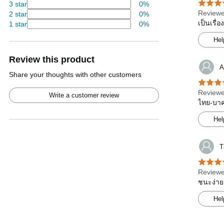
3 star
0%
Reviewe
2 star
0%
เป็นเรื่
1 star
0%
Hel
Review this product
A
Share your thoughts with other customers
Reviewe
Write a customer review
ไทย-บาค
Hel
T
Reviewe
ชนะง่าย
Hel