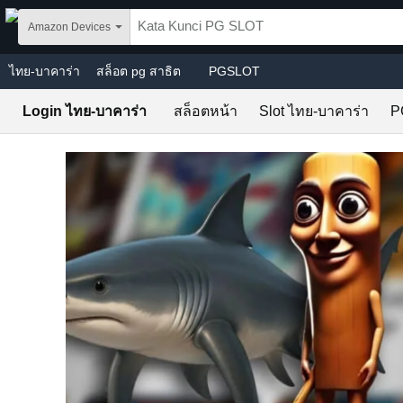
Skip to main content
Amazon Devices
ไทย-บาคาร่า
สล็อต pg สาธิต
PGSLOT
Login ไทย-บาคาร่า
สล็อตหน้า
Slot ไทย-บาคาร่า
P