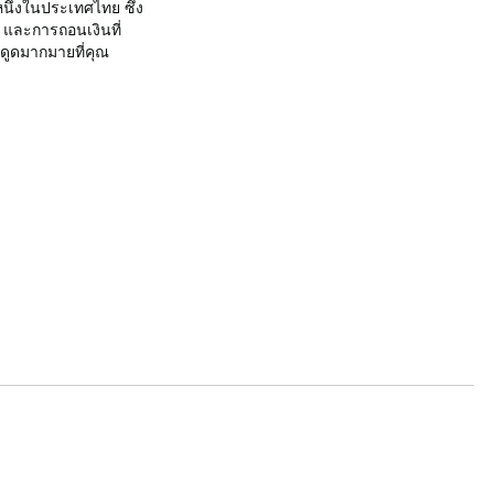
หนึ่งในประเทศไทย ซึ่ง
 และการถอนเงินที่
ดูดมากมายที่คุณ