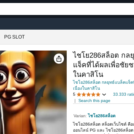
PG SLOT
ไชโย286สล็อต กลยุ
แจ็คที่ได้ผลเพื่อชัยช
ในคาสิโน
ไชโย286สล็อต กลยุทธ์แบล็คแจ็คที
เนื่องในคาสิโน
5
33.333 rat
|
Search this page
Varian:
ไชโย286สล็อต
ไชโย286สล็อต สล็อตเว็บไซต์ คือ
ออนไลน์ PG และ ไชโย286สล็อต สล