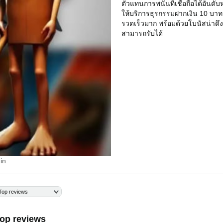
ตัวแทนการพนันที่เชื่อถือได้อันดับ
ให้บริการธุรกรรมฝากเงิน 10 บาท
รวดเร็วมาก พร้อมด้วยโบนัสน่าดึง
สามารถรับได้
in
Top reviews
op reviews