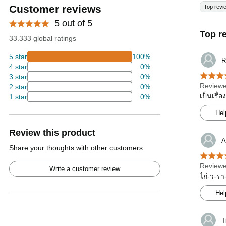
Customer reviews
Top revi
5 out of 5
Top r
33.333 global ratings
5 star
100%
R
4 star
0%
3 star
0%
Reviewe
2 star
0%
เป็นเรื่
1 star
0%
Hel
Review this product
A
Share your thoughts with other customers
Reviewe
Write a customer review
ไก่-ว-รา
Hel
T