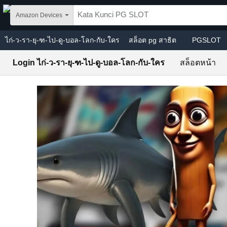
Skip to main content
Amazon Devices
ไก่-ว-รา-ยุ-ฑ-ไป-ดู-บอล-โลก-กับ-ใคร
สล็อต pg สาธิต
PGSLOT
Login ไก่-ว-รา-ยุ-ฑ-ไป-ดู-บอล-โลก-กับ-ใคร
สล็อตหน้า