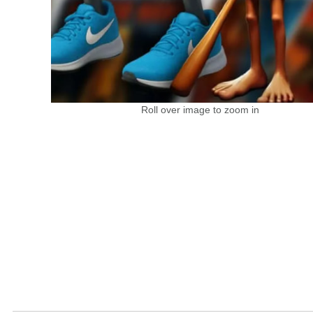
Roll over image to zoom in