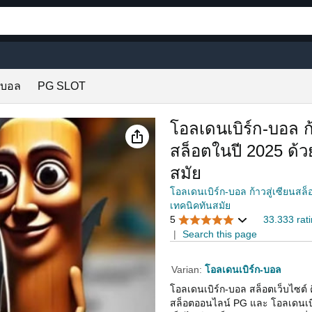
ก-บอล
PG SLOT
โอลเดนเบิร์ก-บอล ก้
สล็อตในปี 2025 ด้ว
สมัย
โอลเดนเบิร์ก-บอล ก้าวสู่เซียนสล็
เทคนิคทันสมัย
5
33.333 rat
|
Search this page
Varian:
โอลเดนเบิร์ก-บอล
โอลเดนเบิร์ก-บอล สล็อตเว็บไซต์ 
สล็อตออนไลน์ PG และ โอลเดนเบิ