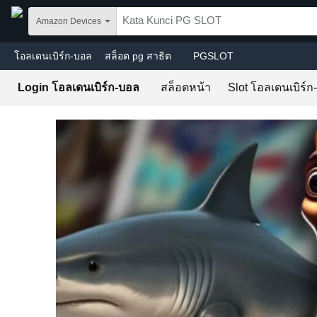
Skip to main content
Amazon Devices
โอลเดนเบิร์ก-บอล
สล็อต pg สาธิต
PGSLOT
Login โอลเดนเบิร์ก-บอล
สล็อตหน้า
Slot โอลเดนเบิร์