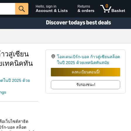
0
Hello, sign in
Returns
Account & Lists
& orders
Basket
าวสู่เซียน
โอลเดนเบิร์ก-บอล ก้าวสู่เซียนสล็อต
ยเทคนิคทัน
ในปี 2025 ด้วยเทคนิคทันสมัย
ลงทะเบียนตอนนี้!
อตในปี 2025 ด้วย
รับรองชนะ!
ings
คือเว็บไซต์สาธิต
ร์ก-บอล สล็อต