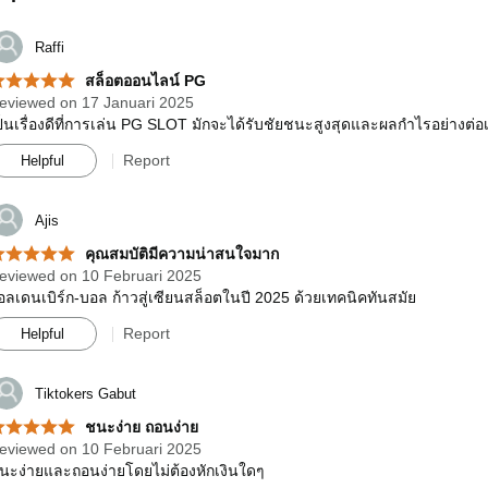
Raffi
สล็อตออนไลน์ PG
eviewed on 17 Januari 2025
ป็นเรื่องดีที่การเล่น PG SLOT มักจะได้รับชัยชนะสูงสุดและผลกำไรอย่างต่อเ
Report
Helpful
Ajis
คุณสมบัติมีความน่าสนใจมาก
eviewed on 10 Februari 2025
อลเดนเบิร์ก-บอล ก้าวสู่เซียนสล็อตในปี 2025 ด้วยเทคนิคทันสมัย
Report
Helpful
Tiktokers Gabut
ชนะง่าย ถอนง่าย
eviewed on 10 Februari 2025
นะง่ายและถอนง่ายโดยไม่ต้องหักเงินใดๆ