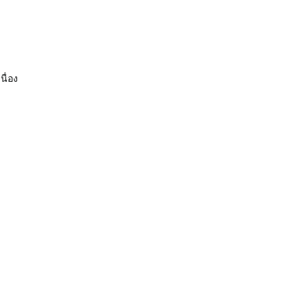
นื่อง