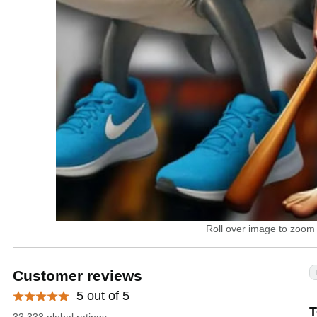
Roll over image to zoom 
Customer reviews
5 out of 5
T