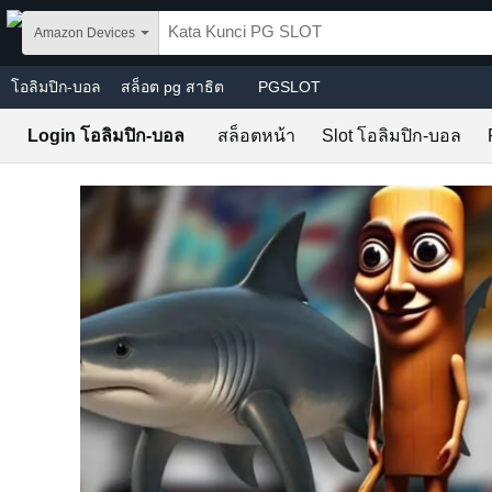
Skip to main content
Amazon Devices
โอลิมปิก-บอล
สล็อต pg สาธิต
PGSLOT
Login โอลิมปิก-บอล
สล็อตหน้า
Slot โอลิมปิก-บอล