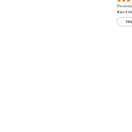
Reviewe
ชนะง่าย
Hel