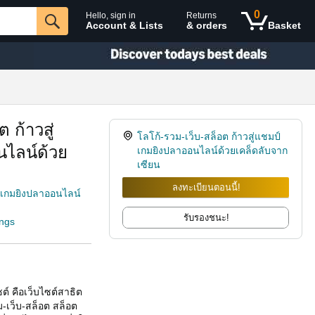
0
Hello, sign in
Returns
Account & Lists
& orders
Basket
 ก้าวสู่
โลโก้-รวม-เว็บ-สล็อต ก้าวสู่แชมป์
ไลน์ด้วย
เกมยิงปลาออนไลน์ด้วยเคล็ดลับจาก
เซียน
ลงทะเบียนตอนนี้!
ป์เกมยิงปลาออนไลน์
รับรองชนะ!
ings
ต์ คือเว็บไซต์สาธิต
-เว็บ-สล็อต สล็อต