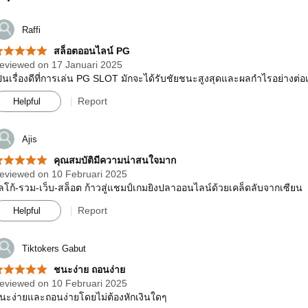
Raffi
สล็อตออนไลน์ PG
eviewed on 17 Januari 2025
ป็นเรื่องดีที่การเล่น PG SLOT มักจะได้รับชัยชนะสูงสุดและผลกำไรอย่างต่อเ
Report
Helpful
Ajis
คุณสมบัติมีความน่าสนใจมาก
eviewed on 10 Februari 2025
ลโก้-รวม-เว็บ-สล็อต ก้าวสู่แชมป์เกมยิงปลาออนไลน์ด้วยเคล็ดลับจากเซียน
Report
Helpful
Tiktokers Gabut
ชนะง่าย ถอนง่าย
eviewed on 10 Februari 2025
นะง่ายและถอนง่ายโดยไม่ต้องหักเงินใดๆ