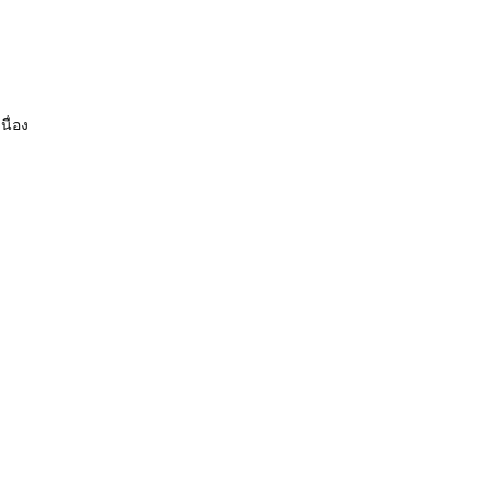
นื่อง