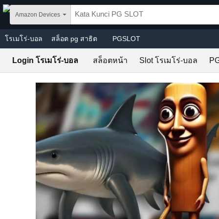
Skip to main content
Amazon Devices
โรเมโร่-บอล
สล็อต pg สาธิต
PGSLOT
Login โรเมโร่-บอล
สล็อตหน้า
Slot โรเมโร่-บอล
PG