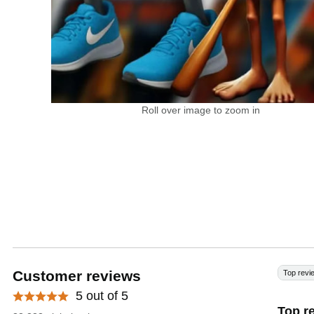
Roll over image to zoom in
Customer reviews
Top revi
5 out of 5
Top r