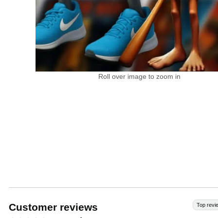
Roll over image to zoom in
Customer reviews
Top revi