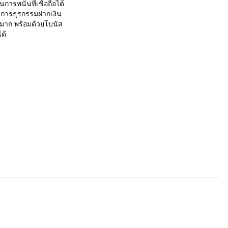
การพนันที่เชื่อถือได้
ริการธุรกรรมฝากเงิน
มาก พร้อมด้วยโบนัส
ด้