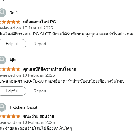
Raffi
สล็อตออนไลน์ PG
eviewed on 17 Januari 2025
ป็นเรื่องดีที่การเล่น PG SLOT มักจะได้รับชัยชนะสูงสุดและผลกำไรอย่างต่อเ
Report
Helpful
Ajis
คุณสมบัติมีความน่าสนใจมาก
eviewed on 10 Februari 2025
ปร-สล็อต-ฝาก-10-รับ-50 กลยุทธ์บาคาร่าสำหรับงบน้อยเพื่อรางวัลใหญ่
Report
Helpful
Tiktokers Gabut
ชนะง่าย ถอนง่าย
eviewed on 10 Februari 2025
นะง่ายและถอนง่ายโดยไม่ต้องหักเงินใดๆ