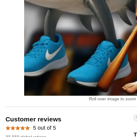
Roll over image to zoom 
Customer reviews
5 out of 5
T