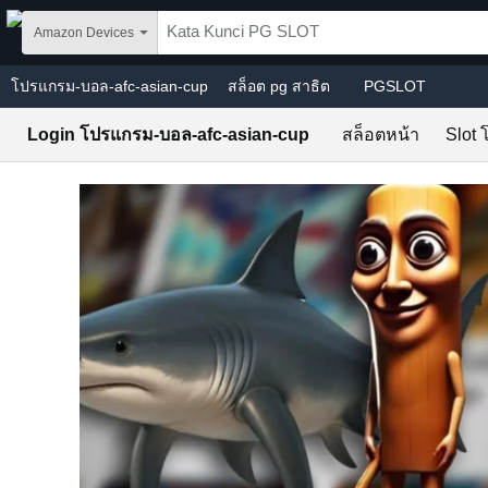
Skip to main content
Amazon Devices
โปรแกรม-บอล-afc-asian-cup
สล็อต pg สาธิต
PGSLOT
Login โปรแกรม-บอล-afc-asian-cup
สล็อตหน้า
Slot