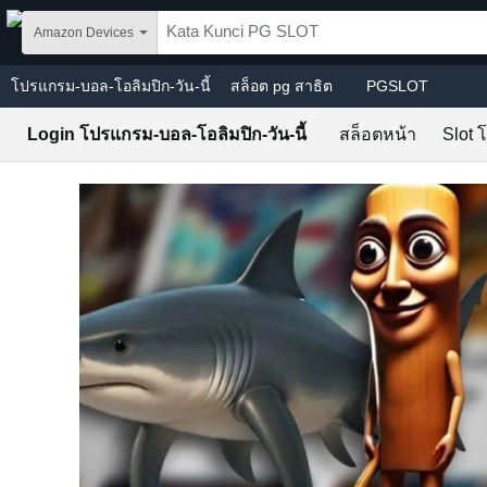
Skip to main content
Amazon Devices
โปรแกรม-บอล-โอลิมปิก-วัน-นี้
สล็อต pg สาธิต
PGSLOT
Login โปรแกรม-บอล-โอลิมปิก-วัน-นี้
สล็อตหน้า
Slot 