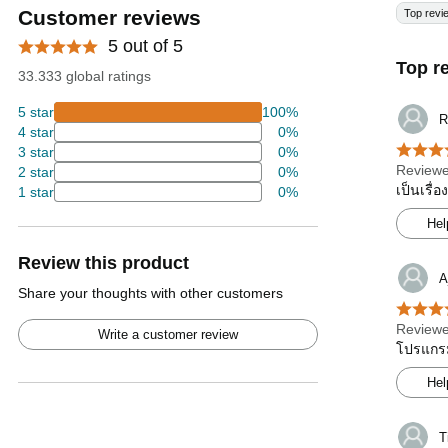
Customer reviews
Top revi
5 out of 5
Top r
33.333 global ratings
5 star
100%
R
4 star
0%
3 star
0%
Reviewe
2 star
0%
เป็นเรื่
1 star
0%
Hel
Review this product
A
Share your thoughts with other customers
Reviewe
Write a customer review
โปรแกรม
Hel
T