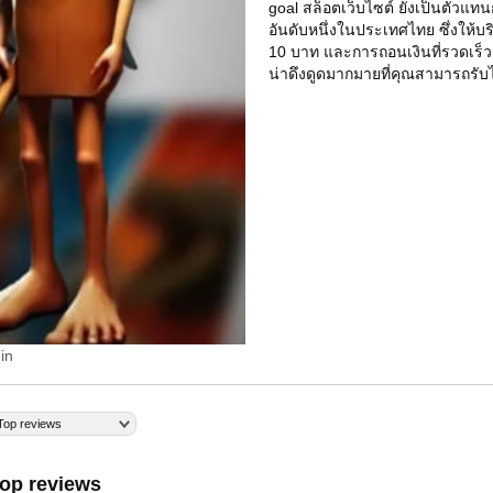
goal สล็อตเว็บไซต์ ยังเป็นตัวแทนก
อันดับหนึ่งในประเทศไทย ซึ่งให้บ
10 บาท และการถอนเงินที่รวดเร็ว
น่าดึงดูดมากมายที่คุณสามารถรับไ
in
Top reviews
op reviews