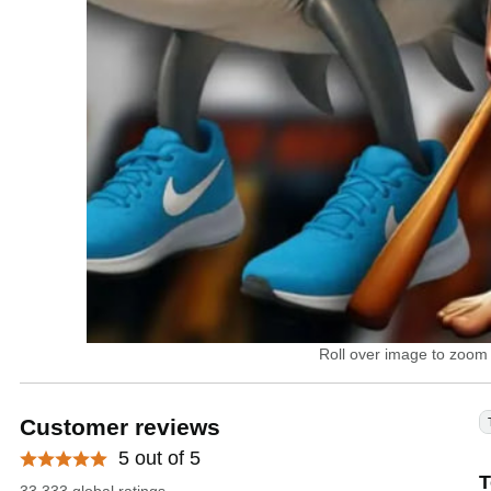
Roll over image to zoom 
Customer reviews
5 out of 5
T