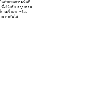
เป็นตัวแทนการพนันที่
 ซึ่งให้บริการธุรกรรม
่รวดเร็วมาก พร้อม
สามารถรับได้