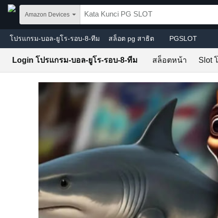
Skip to main content
Amazon Devices
โปรแกรม-บอล-ยูโร-รอบ-8-ทีม
สล็อต pg สาธิต
PGSLOT
Login โปรแกรม-บอล-ยูโร-รอบ-8-ทีม
สล็อตหน้า
Slot 