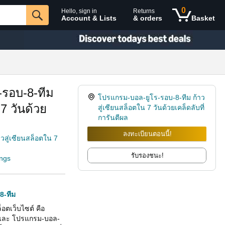
0
Hello, sign in
Returns
Account & Lists
& orders
Basket
รอบ-8-ทีม
โปรแกรม-บอล-ยูโร-รอบ-8-ทีม ก้าว
 7 วันด้วย
สู่เซียนสล็อตใน 7 วันด้วยเคล็ดลับที่
การันตีผล
ลงทะเบียนตอนนี้!
วสู่เซียนสล็อตใน 7
รับรองชนะ!
ings
8-ทีม
อตเว็บไซต์ คือ
 และ โปรแกรม-บอล-